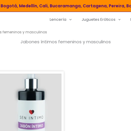
Bogotá, Medellín, Cali, Bucaramanga, Cartagena, Pereira, Ba
Lencería
Juguetes Eróticos
s femeninos y masculinos
Jabones íntimos femeninos y masculinos