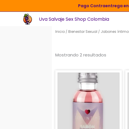
Ir
Pago Contraentrega en 
al
Uva Salvaje Sex Shop Colombia
contenido
Inicio
/
Bienestar Sexual
/ Jabones íntimo
Mostrando 2 resultados