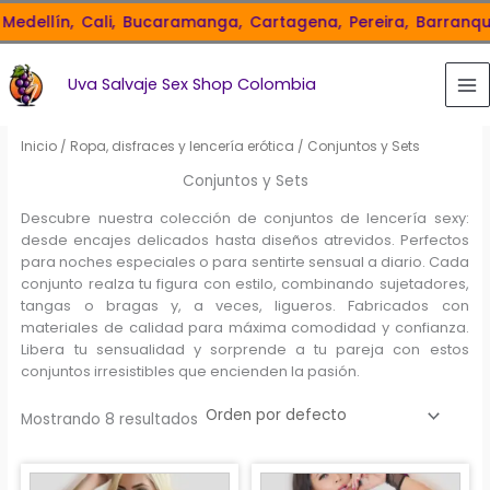
Ir
dellín,
Cali,
Bucaramanga,
Cartagena,
Pereira,
Barranquilla
al
contenido
Uva Salvaje Sex Shop Colombia
Inicio
/
Ropa, disfraces y lencería erótica
/ Conjuntos y Sets
Conjuntos y Sets
Descubre nuestra colección de conjuntos de lencería sexy:
desde encajes delicados hasta diseños atrevidos. Perfectos
para noches especiales o para sentirte sensual a diario. Cada
conjunto realza tu figura con estilo, combinando sujetadores,
tangas o bragas y, a veces, ligueros. Fabricados con
materiales de calidad para máxima comodidad y confianza.
Libera tu sensualidad y sorprende a tu pareja con estos
conjuntos irresistibles que encienden la pasión.
Mostrando 8 resultados