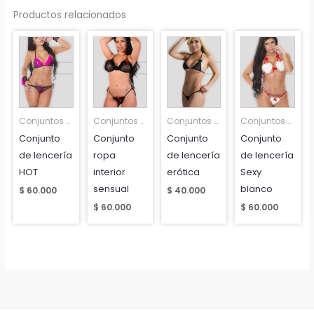
Productos relacionados
Conjuntos y Sets
Conjuntos y Sets
Conjuntos y Sets
Conjuntos y Sets
Conjunto
Conjunto
Conjunto
Conjunto
de lencería
ropa
de lencería
de lencería
HOT
interior
erótica
Sexy
sensual
blanco
$
60.000
$
40.000
$
60.000
$
60.000