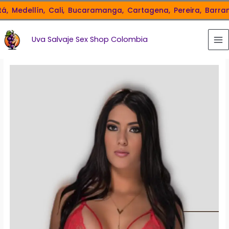
Ir
Medellín,
Cali,
Bucaramanga,
Cartagena,
Pereira,
Barranqui
al
contenido
Uva Salvaje Sex Shop Colombia