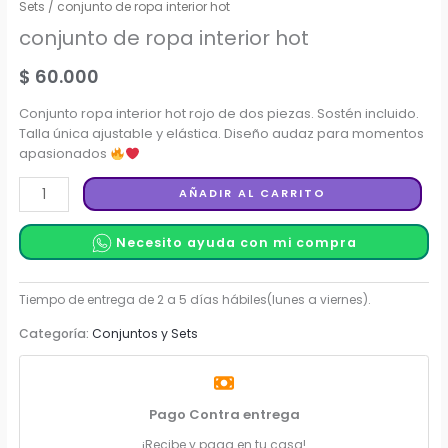
Sets
/ conjunto de ropa interior hot
conjunto de ropa interior hot
$
60.000
Conjunto ropa interior hot rojo de dos piezas. Sostén incluido.
Talla única ajustable y elástica. Diseño audaz para momentos
apasionados
conjunto
AÑADIR AL CARRITO
de
ropa
Necesito ayuda con mi compra
interior
hot
cantidad
Categoría:
Conjuntos y Sets
Pago Contra entrega
¡Recibe y paga en tu casa!