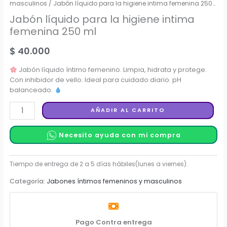
masculinos
/ Jabón líquido para la higiene intima femenina 250
ml
Jabón líquido para la higiene intima
femenina 250 ml
$
40.000
Jabón líquido íntimo femenino. Limpia, hidrata y protege.
Con inhibidor de vello. Ideal para cuidado diario. pH
balanceado.
Jabón
AÑADIR AL CARRITO
líquido
para
Necesito ayuda con mi compra
la
higiene
intima
Categoría:
Jabones íntimos femeninos y masculinos
femenina
250
ml
cantidad
Pago Contra entrega