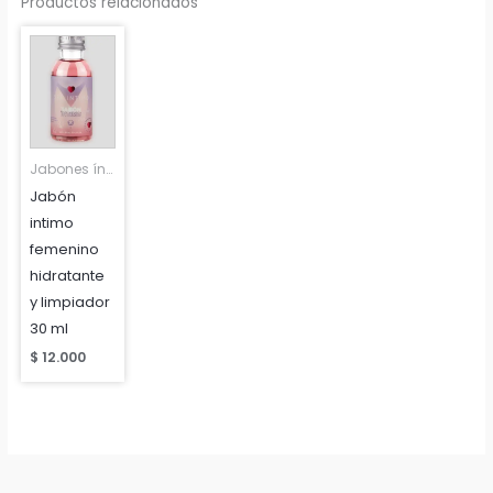
Productos relacionados
Jabones íntimos femeninos y masculinos
Jabón
intimo
femenino
hidratante
y limpiador
30 ml
$
12.000