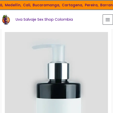
Ir
Medellín,
Cali,
Bucaramanga,
Cartagena,
Pereira,
Barranqui
al
contenido
Uva Salvaje Sex Shop Colombia