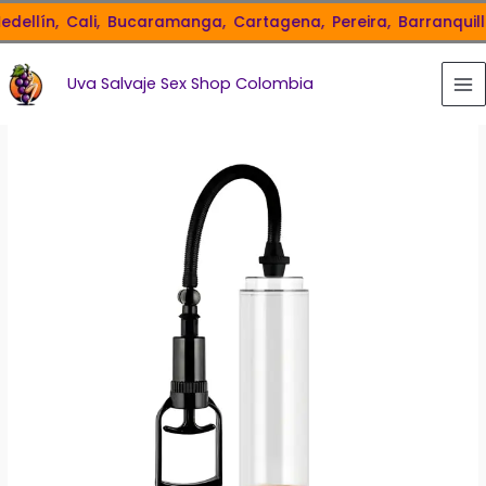
Ir
llín,
Cali,
Bucaramanga,
Cartagena,
Pereira,
Barranquilla,
al
contenido
Uva Salvaje Sex Shop Colombia