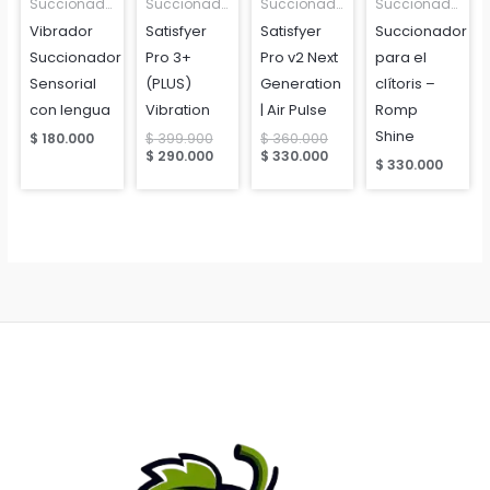
Succionadores
Succionadores
Succionadores
Succionadores
Vibrador
Satisfyer
Satisfyer
Succionador
Succionador
Pro 3+
Pro v2 Next
para el
Sensorial
(PLUS)
Generation
clítoris –
con lengua
Vibration
| Air Pulse
Romp
Shine
Original
Original
$
180.000
$
399.900
$
360.000
price
Current
price
Current
$
290.000
$
330.000
$
330.000
was:
price
was:
price
$ 399.900.
is:
$ 360.000.
is:
$ 290.000.
$ 330.000.