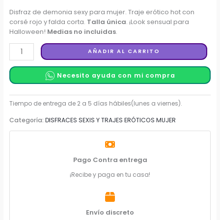
Disfraz de demonia sexy para mujer. Traje erótico hot con
corsé rojo y falda corta.
Talla única
. ¡Look sensual para
Halloween!
Medias no incluidas
.
Disfraz
AÑADIR AL CARRITO
de
Demonia
Necesito ayuda con mi compra
Sexy
para
Mujer,
Categoría:
DISFRACES SEXIS Y TRAJES ERÓTICOS MUJER
color
ROJO
cantidad
Pago Contra entrega
¡Recibe y paga en tu casa!
Envío discreto