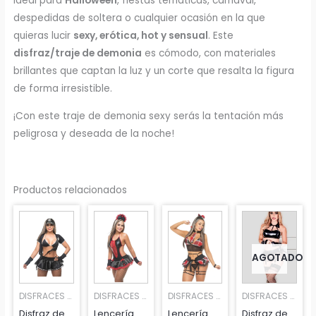
Ideal para
Halloween
, fiestas temáticas, carnaval,
despedidas de soltera o cualquier ocasión en la que
quieras lucir
sexy, erótica, hot y sensual
. Este
disfraz/traje de demonia
es cómodo, con materiales
brillantes que captan la luz y un corte que resalta la figura
de forma irresistible.
¡Con este traje de demonia sexy serás la tentación más
peligrosa y deseada de la noche!
Productos relacionados
AGOTADO
DISFRACES SEXIS Y TRAJES ERÓTICOS MUJER
DISFRACES SEXIS Y TRAJES ERÓTICOS MUJER
DISFRACES SEXIS Y TRAJES ERÓTICOS MUJER
DISFRACES SEXIS Y TRAJES ERÓTICOS MUJER
Disfraz de
Lencería
Lencería
Disfraz de