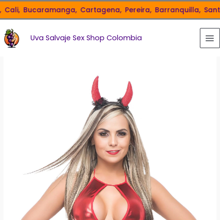
Ir
ali,
Bucaramanga,
Cartagena,
Pereira,
Barranquilla,
Santa 
al
contenido
Uva Salvaje Sex Shop Colombia