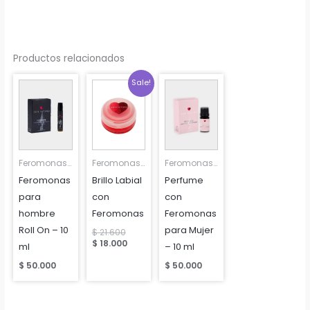
Productos relacionados
Sale!
Feromonas para mujeres y hombres
Feromonas para mujeres y hombres
Feromonas para mujeres y hombres
Feromonas
Brillo Labial
Perfume
para
con
con
hombre
Feromonas
Feromonas
Roll On – 10
para Mujer
Original
$
21.600
price
Current
$
18.000
ml
– 10 ml
was:
price
$ 21.600.
is:
$
50.000
$
50.000
$ 18.000.