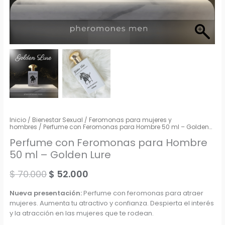
Inicio
/
Bienestar Sexual
/
Feromonas para mujeres y
hombres
/ Perfume con Feromonas para Hombre 50 ml – Golden
Lure
Perfume con Feromonas para Hombre
50 ml – Golden Lure
Original
Current
$
70.000
$
52.000
price
price
Nueva presentación:
Perfume con feromonas para atraer
mujeres. Aumenta tu atractivo y confianza. Despierta el interés
was:
is:
y la atracción en las mujeres que te rodean.
$ 70.000.
$ 52.000.