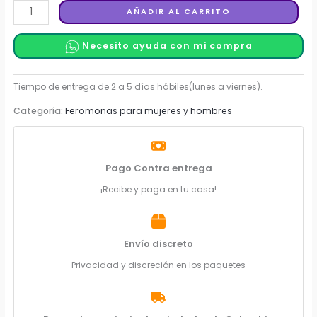
Perfume
AÑADIR AL CARRITO
con
Feromonas
Necesito ayuda con mi compra
para
Hombre
50
Categoría:
Feromonas para mujeres y hombres
ml
-
Golden
Lure
Pago Contra entrega
cantidad
¡Recibe y paga en tu casa!
Envío discreto
Privacidad y discreción en los paquetes