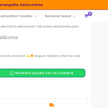
rranquilla, Santa marta
Lubricantes Y Aceites
Bienestar Sexual
guete íntimo estimulante
/ Set anillos retardantes para
silicona
tencia tu erección
Seguro, flexible y fácil de usar.
Necesito ayuda con mi compra