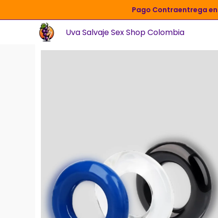
Ir
Pago Contraentrega en 
al
Uva Salvaje Sex Shop Colombia
contenido