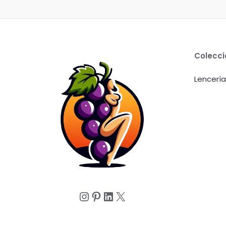
Colecc
Lencería
Instagram
Pinterest
LinkedIn
X