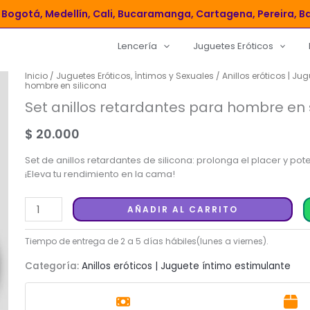
Bogotá, Medellín, Cali, Bucaramanga, Cartagena, Pereira, Ba
Lencería
Juguetes Eróticos
Inicio
/
Juguetes Eróticos, Íntimos y Sexuales
/
Anillos eróticos | Ju
hombre en silicona
Set anillos retardantes para hombre en 
$
20.000
Set de anillos retardantes de silicona: prolonga el placer y po
¡Eleva tu rendimiento en la cama!
Set
AÑADIR AL CARRITO
anillos
retardantes
para
Categoría:
Anillos eróticos | Juguete íntimo estimulante
hombre
en