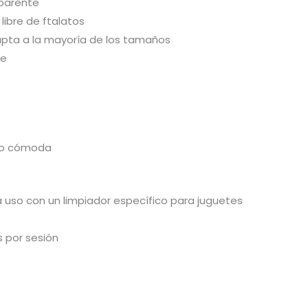
sparente
 libre de ftalatos
dapta a la mayoría de los tamaños
te
ero cómoda
a uso con un limpiador específico para juguetes
s por sesión