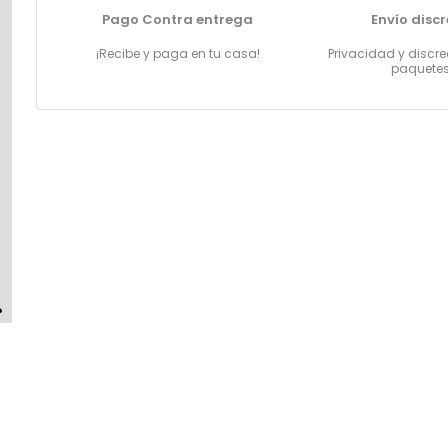
silicona
Pago Contra entrega
Envío disc
cantidad
¡Recibe y paga en tu casa!
Privacidad y discre
paquete