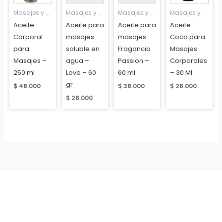
Masajes y aromaterapia
Masajes y aromaterapia
Masajes y aromaterapia
Masajes y aromaterapia
Aceite
Aceite para
Aceite para
Aceite
Corporal
masajes
masajes
Coco para
para
soluble en
Fragancia
Masajes
Masajes –
agua –
Passion –
Corporales
250 ml
Love – 60
60 ml
– 30 Ml
gr
$
48.000
$
38.000
$
28.000
$
28.000