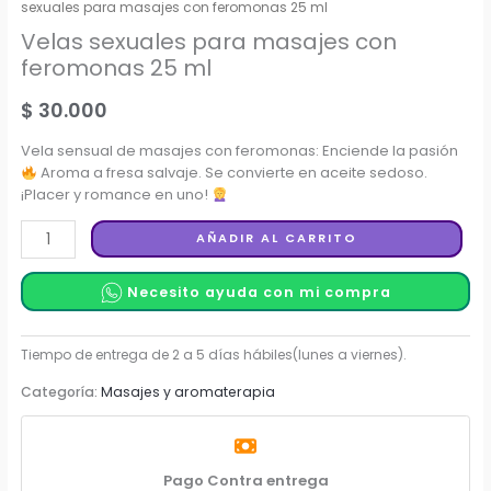
sexuales para masajes con feromonas 25 ml
Velas sexuales para masajes con
feromonas 25 ml
$
30.000
Vela sensual de masajes con feromonas: Enciende la pasión
Aroma a fresa salvaje. Se convierte en aceite sedoso.
¡Placer y romance en uno!
Velas
AÑADIR AL CARRITO
sexuales
para
Necesito ayuda con mi compra
masajes
con
feromonas
Categoría:
Masajes y aromaterapia
25
ml
cantidad
Pago Contra entrega