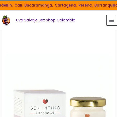
Ir
lín,
Cali,
Bucaramanga,
Cartagena,
Pereira,
Barranquilla,
S
al
contenido
Uva Salvaje Sex Shop Colombia