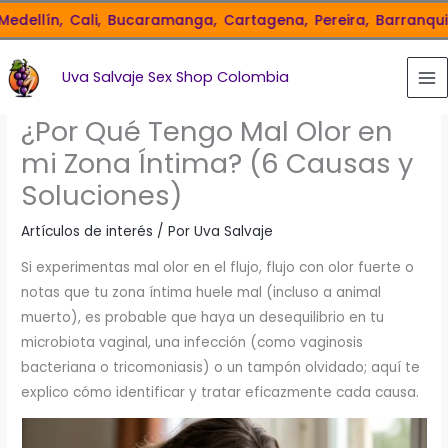
Ir
ellín,
Cali,
Bucaramanga,
Cartagena,
Pereira,
Barranquilla,
al
contenido
Uva Salvaje Sex Shop Colombia
¿Por Qué Tengo Mal Olor en
mi Zona Íntima? (6 Causas y
Soluciones)
Artículos de interés
/ Por
Uva Salvaje
Si experimentas mal olor en el flujo, flujo con olor fuerte o
notas que tu zona íntima huele mal (incluso a animal
muerto), es probable que haya un desequilibrio en tu
microbiota vaginal, una infección (como vaginosis
bacteriana o tricomoniasis) o un tampón olvidado; aquí te
explico cómo identificar y tratar eficazmente cada causa.