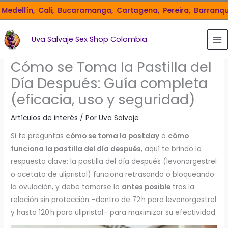
Ir
ellín,
Cali,
Bucaramanga,
Cartagena,
Pereira,
Barranquilla,
al
contenido
Uva Salvaje Sex Shop Colombia
Cómo se Toma la Pastilla del
Día Después: Guía completa
(eficacia, uso y seguridad)
Artículos de interés
/ Por
Uva Salvaje
Si te preguntas
cómo se toma la postday
o
cómo
funciona la pastilla del día después
, aquí te brindo la
respuesta clave: la pastilla del día después (levonorgestrel
o acetato de ulipristal) funciona retrasando o bloqueando
la ovulación, y debe tomarse lo
antes posible
tras la
relación sin protección –dentro de 72 h para levonorgestrel
y hasta 120 h para ulipristal– para maximizar su efectividad.