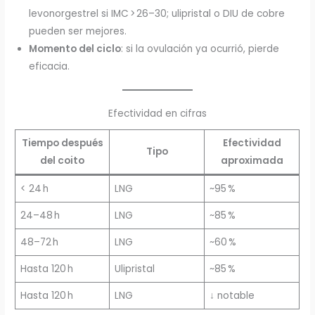
levonorgestrel si IMC > 26–30; ulipristal o DIU de cobre
pueden ser mejores.
Momento del ciclo
: si la ovulación ya ocurrió, pierde
eficacia.
Efectividad en cifras
Tiempo después
Efectividad
Tipo
del coito
aproximada
< 24 h
LNG
~95 %
24–48 h
LNG
~85 %
48–72 h
LNG
~60 %
Hasta 120 h
Ulipristal
~85 %
Hasta 120 h
LNG
↓ notable