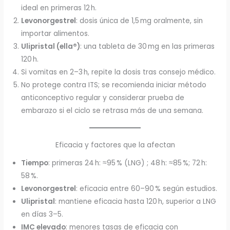
ideal en primeras 12 h.
Levonorgestrel
: dosis única de 1,5 mg oralmente, sin
importar alimentos.
Ulipristal (ella®)
: una tableta de 30 mg en las primeras
120 h.
Si vomitas en 2–3 h, repite la dosis tras consejo médico.
No protege contra ITS; se recomienda iniciar método
anticonceptivo regular y considerar prueba de
embarazo si el ciclo se retrasa más de una semana.
Eficacia y factores que la afectan
Tiempo
: primeras 24 h: ≈95 % (LNG) ; 48 h: ≈85 %; 72 h:
58 %.
Levonorgestrel
: eficacia entre 60–90 % según estudios.
Ulipristal
: mantiene eficacia hasta 120 h, superior a LNG
en días 3–5.
IMC elevado
: menores tasas de eficacia con