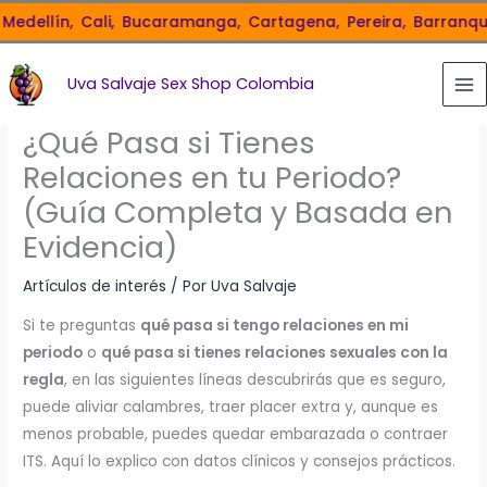
Ir
llín,
Cali,
Bucaramanga,
Cartagena,
Pereira,
Barranquilla,
al
contenido
Uva Salvaje Sex Shop Colombia
¿Qué Pasa si Tienes
Relaciones en tu Periodo?
(Guía Completa y Basada en
Evidencia)
Artículos de interés
/ Por
Uva Salvaje
Si te preguntas
qué pasa si tengo relaciones en mi
periodo
o
qué pasa si tienes relaciones sexuales con la
regla
, en las siguientes líneas descubrirás que es seguro,
puede aliviar calambres, traer placer extra y, aunque es
menos probable, puedes quedar embarazada o contraer
ITS. Aquí lo explico con datos clínicos y consejos prácticos.