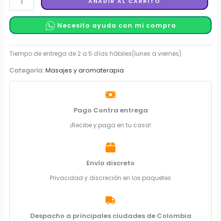
AÑADIR AL CARRITO
Corporal
para
Necesito ayuda con mi compra
Masajes
Pheromonas
-
Categoría:
Masajes y aromaterapia
Sen
Intimo
250
Ml
Pago Contra entrega
cantidad
¡Recibe y paga en tu casa!
Envío discreto
Privacidad y discreción en los paquetes
Despacho a principales ciudades de Colombia