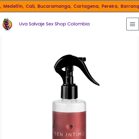
Ir
edellín,
Cali,
Bucaramanga,
Cartagena,
Pereira,
Barranquill
al
contenido
Uva Salvaje Sex Shop Colombia