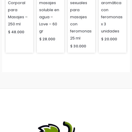
Corporal
masajes
sexuales
aromática
para
soluble en
para
con
Masajes –
agua –
masajes
feromonas
250 ml
Love – 60
con
x 3
gr
feromonas
unidades
$
48.000
25 ml
$
28.000
$
20.000
$
30.000